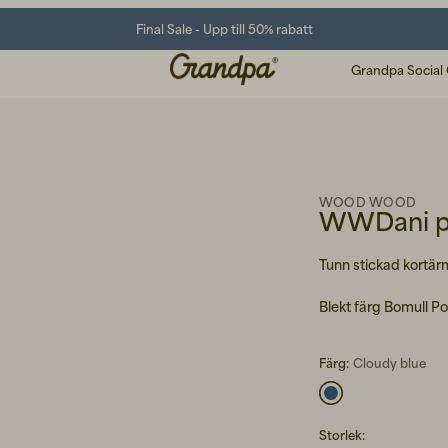
Final Sale - Upp till 50% rabatt
Grandpa Social
WOOD WOOD
WWDani p
Tunn stickad kortär
Blekt färg Bomull Pol
Färg:
Cloudy blue
Storlek
: