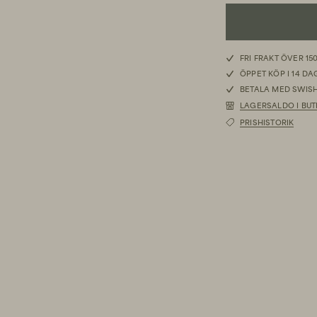
S
FRI FRAKT ÖVER 15
ÖPPET KÖP I 14 D
M
BETALA MED SWISH
LAGERSALDO I BUT
L
PRISHISTORIK
XL