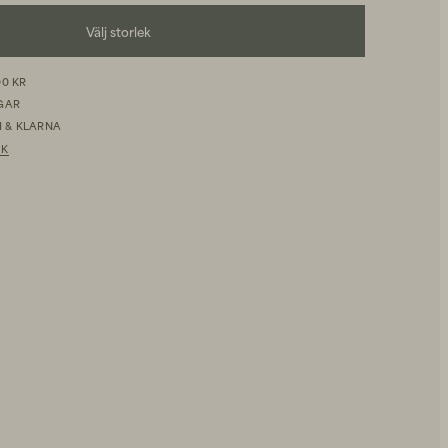
Välj storlek
00 KR
AGAR
 & KLARNA
IK