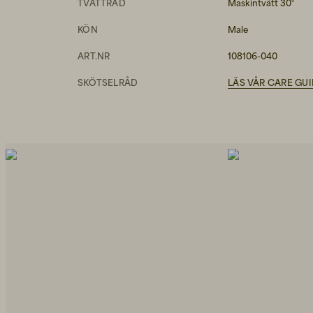
TVÄTTRÅD
Maskintvätt 30°
KÖN
Male
ART.NR
108106-040
SKÖTSELRÅD
LÄS VÅR CARE GU