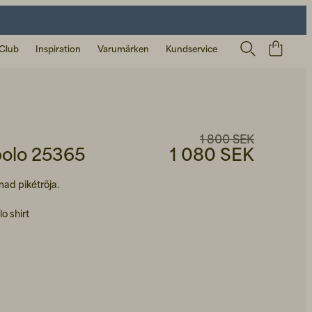
 Club
Inspiration
Varumärken
Kundservice
1 800 SEK
olo 25365
1 080 SEK
mad pikétröja.
o shirt