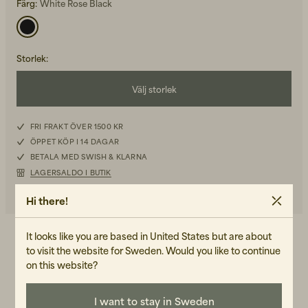
Färg:
White Rose Black
Storlek
:
Välj storlek
Back to Work för honom
Kepsar & Mössor
S
FRI FRAKT ÖVER 1500 KR
ÖPPET KÖP I 14 DAGAR
M
Back to Work för henne
BETALA MED SWISH & KLARNA
LAGERSALDO I BUTIK
L
PRISHISTORIK
Hi there!
XL
Nyheter
It looks like you are based in United States but are about
DETALJER
to visit the website for Sweden. Would you like to continue
on this website?
Kortärmsskjorta med grafiskt mönster.
I want to stay in Sweden