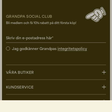
GRANDPA SOCIAL CLUB
Bli medlem och få 10% rabatt på ditt första köp!
Skriv din e-postadress här*
Jag godkänner Grandpas
integritetspolicy
VÅRA BUTIKER
Stockholm
KUNDSERVICE
Uppsala
Göteborg
Kontakta oss
GRANDPA
Malmö
FAQ - Vanliga frågor
Leverans
Om Grandpa