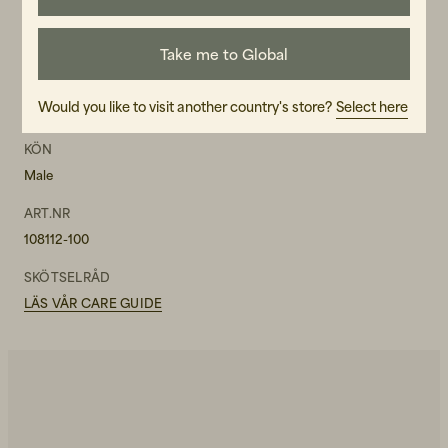
MATERIAL
100% bomull
Take me to Global
TVÄTTRÅD
Would you like to visit another country's store?
Select here
Maskintvätt 30°
KÖN
Male
ART.NR
108112-100
SKÖTSELRÅD
LÄS VÅR CARE GUIDE