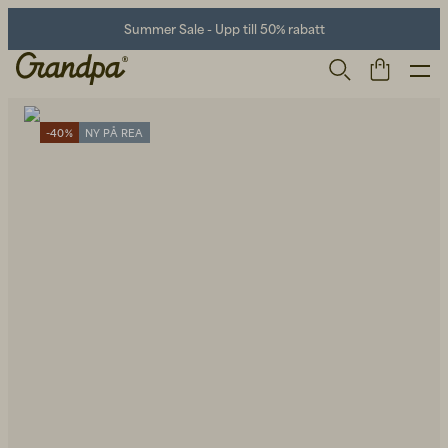
Summer Sale - Upp till 50% rabatt
-40%
NY PÅ REA
Herr
Life Store
Skor