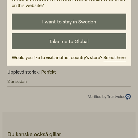
on this website?
5.0
5
☆
4
☆
3
☆
2
☆
I want to stay in Sweden
1
☆
1 betyg
Take me to Global
Recensioner (1)
William C
Would you like to visit another country's store?
Select here
WC
Upplevd storlek:
Perfekt
2 år sedan
Verified by Trustvoice
Du kanske också gillar