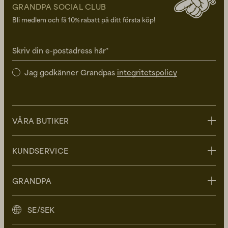
GRANDPA SOCIAL CLUB
Bli medlem och få 10% rabatt på ditt första köp!
Skriv din e-postadress här*
Jag godkänner Grandpas
integritetspolicy
VÅRA BUTIKER
Stockholm
KUNDSERVICE
Uppsala
Göteborg
Kontakta oss
GRANDPA
Malmö
FAQ - Vanliga frågor
Leverans
Om Grandpa
SE/SEK
Retur
Grandpa Social Club