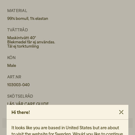
W32L30
MATERIAL
99% bomull, 1% elastan
W32L32
TVÄTTRÅD
W33L30
Maskintvätt 40°
Blekmedel får ej användas.
Tål ej torktumling
W33L32
KÖN
W34L30
Male
W34L32
ART.NR
103003-040
W36L32
SKÖTSELRÅD
LÄS VÅR CARE GUIDE
Hi there!
It looks like you are based in United States but are about
to visit the website for Sweden. Would you like to continue