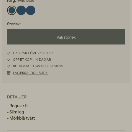
Färg:
Wild Blue
Storlek
:
Välj storlek
Back to Work för honom
Kepsar & Mössor
W28L30
FRI FRAKT ÖVER 1500 KR
ÖPPET KÖP I 14 DAGAR
W29L30
Back to Work för henne
BETALA MED SWISH & KLARNA
LAGERSALDO I BUTIK
W29L32
W30L30
Nyheter
DETALJER
W30L32
- Regular fit
- Slim leg
W31L30
- Mörkblå tvätt
W31L32