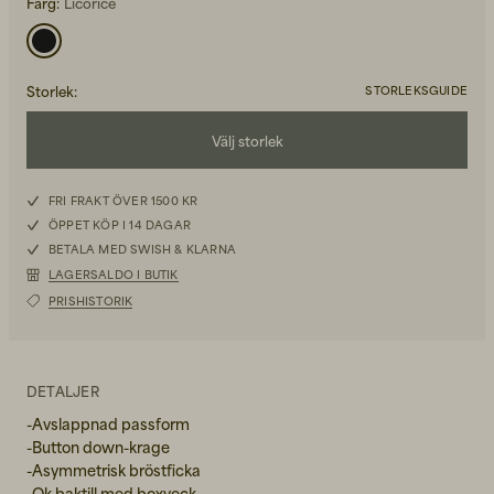
Färg:
Licorice
Storlek
:
STORLEKSGUIDE
Välj storlek
Back to Work för honom
Kepsar & Mössor
W28
FRI FRAKT ÖVER 1500 KR
ÖPPET KÖP I 14 DAGAR
W30
Back to Work för henne
BETALA MED SWISH & KLARNA
LAGERSALDO I BUTIK
W32
PRISHISTORIK
W34
Nyheter
W36
DETALJER
-Avslappnad passform
-Button down-krage
-Asymmetrisk bröstficka
-Ok baktill med boxveck