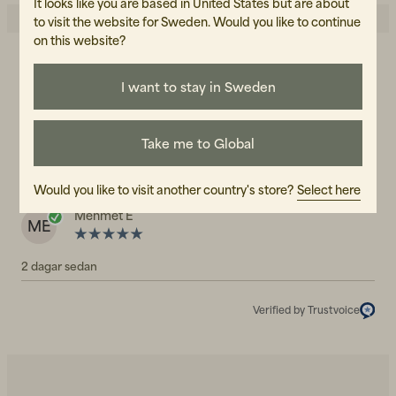
It looks like you are based in United States but are about
to visit the website for Sweden. Would you like to continue
on this website?
5.0
5
☆
I want to stay in Sweden
4
☆
3
☆
2
☆
1
☆
1 betyg
Take me to Global
Recensioner (1)
Would you like to visit another country's store?
Select here
Mehmet E
ME
2 dagar sedan
Verified by Trustvoice