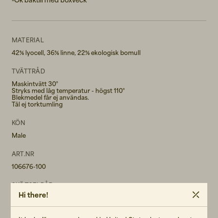
MATERIAL
42% lyocell, 36% linne, 22% ekologisk bomull
TVÄTTRÅD
Maskintvätt 30°
Stryks med låg temperatur - högst 110°
Blekmedel får ej användas.
Tål ej torktumling
KÖN
Male
ART.NR
106676-100
SKÖTSELRÅD
Hi there!
LÄS VÅR CARE GUIDE