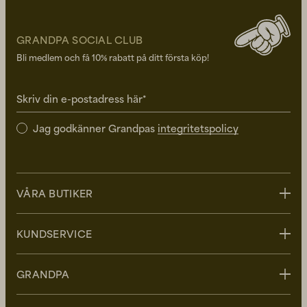
GRANDPA SOCIAL CLUB
Bli medlem och få 10% rabatt på ditt första köp!
Skriv din e-postadress här*
Jag godkänner Grandpas
integritetspolicy
VÅRA BUTIKER
Stockholm
KUNDSERVICE
Uppsala
Göteborg
Kontakta oss
GRANDPA
Malmö
FAQ - Vanliga frågor
Leverans
Om Grandpa