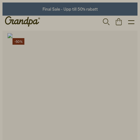
Final Sale - Upp till 50% rabatt
-50%
Herr
Life Store
Skor