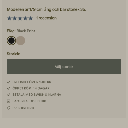
Modellen är 179 cm lång och bär storlek 36.
1 recension
Färg:
Black Print
Back to Work för honom
Kepsar & Mössor
Storlek
:
Back to Work för henne
Välj storlek
34
FRI FRAKT ÖVER 1500 KR
Nyheter
ÖPPET KÖP I 14 DAGAR
36
BETALA MED SWISH & KLARNA
LAGERSALDO I BUTIK
38
PRISHISTORIK
40