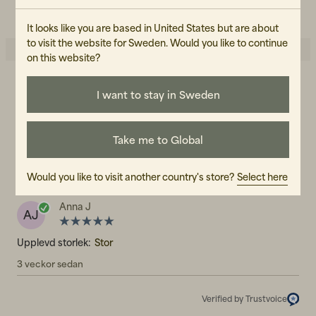
LÄS VÅR CARE GUIDE
It looks like you are based in United States but are about
to visit the website for Sweden. Would you like to continue
on this website?
5.0
5
☆
I want to stay in Sweden
4
☆
3
☆
2
☆
1
☆
Take me to Global
1 betyg
Recensioner (1)
Would you like to visit another country's store?
Select here
Anna J
AJ
Upplevd storlek:
Stor
3 veckor sedan
Verified by Trustvoice