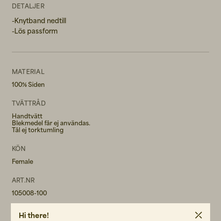
DETALJER
-Knytband nedtill
-Lös passform
MATERIAL
100% Siden
TVÄTTRÅD
Handtvätt
Blekmedel får ej användas.
Tål ej torktumling
KÖN
Female
ART.NR
105008-100
SKÖTSELRÅD
Hi there!