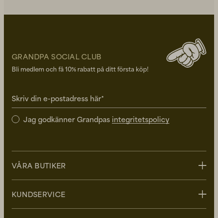
GRANDPA SOCIAL CLUB
Bli medlem och få 10% rabatt på ditt första köp!
Skriv din e-postadress här*
Jag godkänner Grandpas
integritetspolicy
VÅRA BUTIKER
Stockholm
KUNDSERVICE
Uppsala
Göteborg
Kontakta oss