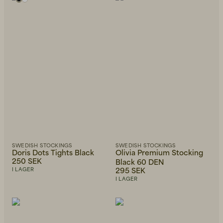
Back to Work för honom
Kepsar & Mössor
Back to Work för henne
SWEDISH STOCKINGS
SWEDISH STOCKINGS
Doris Dots Tights Black
Olivia Premium Stocking
Nyheter
250 SEK
Black 60 DEN
295 SEK
I LAGER
I LAGER