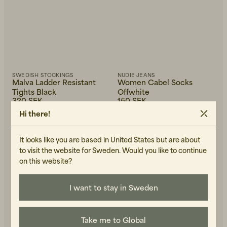
SWEDISH STOCKINGS
NUDIE JEANS
Malva Ladder Resistant
Women Cabel Socks
Tights Black
Offwhite
320 SEK
150 SEK
I LAGER
I LAGER
Hi there!
-50%
NYHET
It looks like you are based in United States but are about
to visit the website for Sweden. Would you like to continue
on this website?
I want to stay in Sweden
Take me to Global