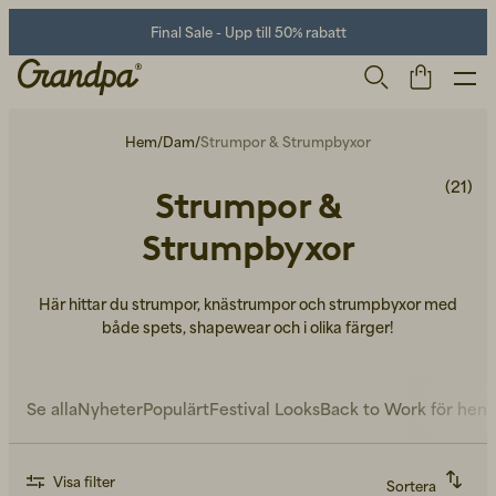
Final Sale - Upp till 50% rabatt
Hem
/
Dam
/
Strumpor & Strumpbyxor
(21)
Strumpor &
Strumpbyxor
Här hittar du strumpor, knästrumpor och strumpbyxor med
både spets, shapewear och i olika färger!
Herr
Life Store
Skor
Se alla
Nyheter
Populärt
Festival Looks
Back to Work för hen
Visa filter
Sortera