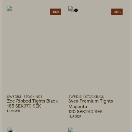
Rekommenderad
Alfabetiskt, A-Ö
Alfabetiskt, Ö-A
-50%
-50%
Pris, lågt till högt
Pris, högt till lågt
Senast inkommet
SWEDISH STOCKINGS
SWEDISH STOCKINGS
Zoe Ribbed Tights Black
Svea Premium Tights
185 SEK
370 SEK
Magenta
120 SEK
240 SEK
I LAGER
I LAGER