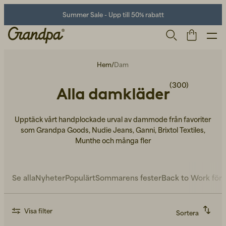
Summer Sale - Upp till 50% rabatt
Hem
/
Dam
(300)
Alla damkläder
Upptäck vårt handplockade urval av dammode från favoriter
som Grandpa Goods, Nudie Jeans, Ganni, Brixtol Textiles,
Munthe och många fler
Herr
Life Store
Skor
Se alla
Nyheter
Populärt
Sommarens fester
Back to Work för
Visa filter
Sortera
Rekommenderad