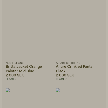
NUDIE JEANS
A PART OF THE ART
Britta Jacket Orange
Allure Crinkled Pants
Painter Mid Blue
Black
2 000 SEK
2 000 SEK
I LAGER
I LAGER