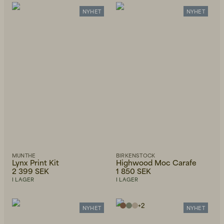
Alfabetiskt, A-Ö
Alfabetiskt, Ö-A
NYHET
NYHET
Pris, lågt till högt
Pris, högt till lågt
Senast inkommet
MUNTHE
BIRKENSTOCK
Lynx Print Kit
Highwood Moc Carafe
2 399 SEK
1 850 SEK
I LAGER
I LAGER
+
2
NYHET
NYHET