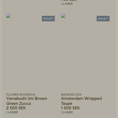
I LAGER
NYHET
NYHET
FLOWER MOUNTAIN
BIRKENSTOCK
Yamabushi Uni Brown
Amsterdam Wrapped
Green Zucca
Taupe
2 500 SEK
1 500 SEK
I LAGER
I LAGER