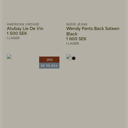
AMERICAN VINTAGE
NUDIE JEANS
Atubay Lie De Vin
Wendy Pants Back Sateen
1 500 SEK
Black
1 600 SEK
I LAGER
I LAGER
-20%
NY PÅ REA