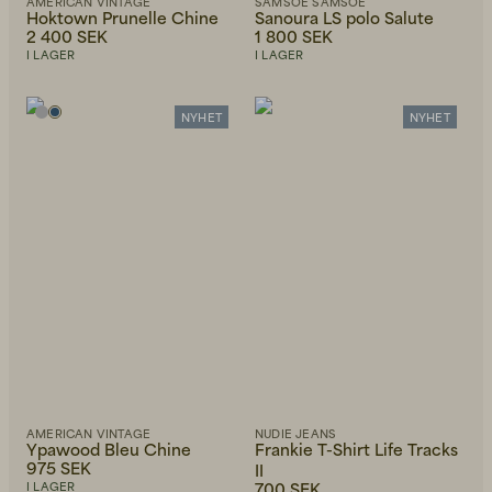
AMERICAN VINTAGE
SAMSOE SAMSOE
Hoktown Prunelle Chine
Sanoura LS polo Salute
2 400 SEK
1 800 SEK
I LAGER
I LAGER
NYHET
NYHET
AMERICAN VINTAGE
NUDIE JEANS
Ypawood Bleu Chine
Frankie T-Shirt Life Tracks
975 SEK
II
700 SEK
I LAGER