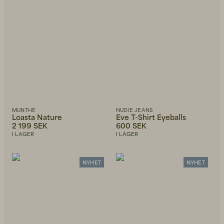
MUNTHE
NUDIE JEANS
Loasta Nature
Eve T-Shirt Eyeballs
2 199 SEK
600 SEK
I LAGER
I LAGER
NYHET
NYHET