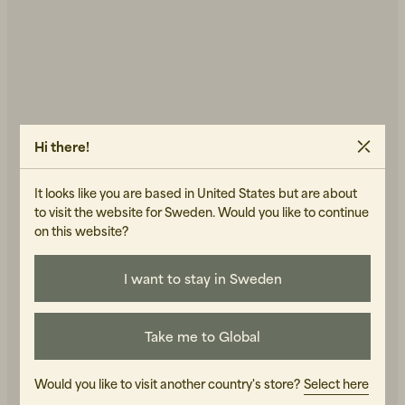
Hi there!
It looks like you are based in United States but are about
NUDIE JEANS
AMERICAN VINTAGE
to visit the website for Sweden. Would you like to continue
Karita T-Shirt NJCO Pin
Fizvalley Cendre Vintage
on this website?
900 SEK
975 SEK
I LAGER
I LAGER
I want to stay in Sweden
NYHET
NYHET
Take me to Global
Would you like to visit another country's store?
Select here