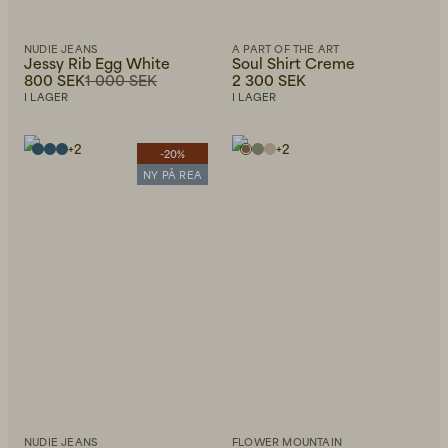
NUDIE JEANS
A PART OF THE ART
Jessy Rib Egg White
Soul Shirt Creme
800 SEK
1 000 SEK
2 300 SEK
I LAGER
I LAGER
+
2
+
2
-20%
NY PÅ REA
NUDIE JEANS
FLOWER MOUNTAIN