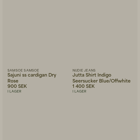
SAMSOE SAMSOE
NUDIE JEANS
Sajuni ss cardigan Dry
Jutta Shirt Indigo
Rose
Seersucker Blue/Offwhite
900 SEK
1 400 SEK
I LAGER
I LAGER