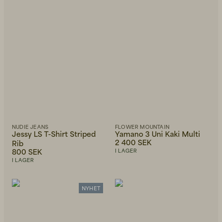
Back to Work för honom
Kepsar & Mössor
Back to Work för henne
NUDIE JEANS
FLOWER MOUNTAIN
Jessy LS T-Shirt Striped
Yamano 3 Uni Kaki Multi
2 400 SEK
Rib
800 SEK
Nyheter
I LAGER
I LAGER
NYHET