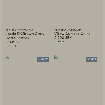
PLAYBOY FOOTWEAR
AMERICAN VINTAGE
Jessie DK.Brown Crazy
Vitow Curacao Chine
2 200 SEK
Horse Leather
3 399 SEK
I LAGER
I LAGER
NYHET
NYHET