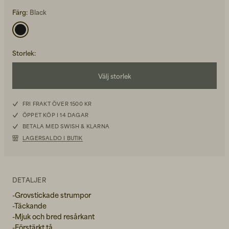
Färg:
Black
Storlek
:
Back to Work för honom
Välj storlek
Kepsar & Mössor
36-38
FRI FRAKT ÖVER 1500 KR
Back to Work för henne
ÖPPET KÖP I 14 DAGAR
39-41
BETALA MED SWISH & KLARNA
LAGERSALDO I BUTIK
Nyheter
DETALJER
-Grovstickade strumpor
-Täckande
-Mjuk och bred resårkant
-Förstärkt tå