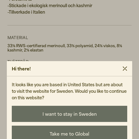
-Stickade i ekologisk merinoull och kashmir
-Tillverkade i Italien
MATERIAL
33% RWS-certifierad merinoull, 33% polyamid, 24% viskos, 8%
kashmir, 2% elastan
TVÄTTRÅD
Hi there!
Maskintvätt 30°
Blekmedel får ej användas.
Tål ej torktumling
It looks like you are based in United States but are about
KÖN
to visit the website for Sweden. Would you like to continue
on this website?
Female
ART.NR
I want to stay in Sweden
104928-100
SKÖTSELRÅD
Take me to Global
LÄS VÅR CARE GUIDE