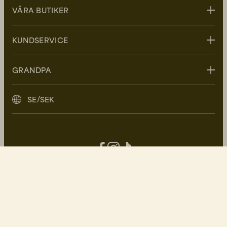
VÅRA BUTIKER
Stockholm
KUNDSERVICE
Uppsala
Göteborg
Kontakta oss
GRANDPA
Malmö
FAQ - Vanliga frågor
Leverans
Om Grandpa
SE/SEK
Retur
Grandpa Social Club
Reklamation
Hållbarhet
Care Guide
Kontakt
Köpvillkor
Press
Integritetspolicy
Lediga tjänster
Facebook
Instagram
TikTok