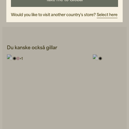
SKÖTSELRÅD
LÄS VÅR CARE GUIDE
Would you like to visit another country's store?
Select here
Du kanske också gillar
+
1