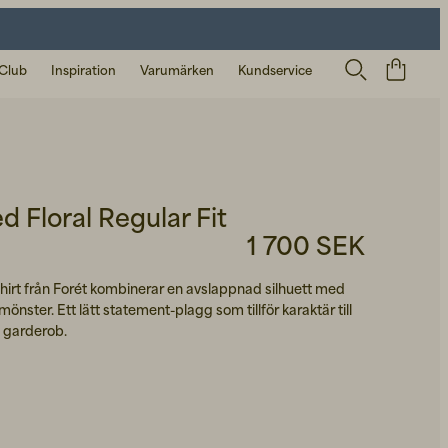
 Club
Inspiration
Varumärken
Kundservice
d Floral Regular Fit
1 700 SEK
Shirt från Forét kombinerar en avslappnad silhuett med
önster. Ett lätt statement-plagg som tillför karaktär till
 garderob.