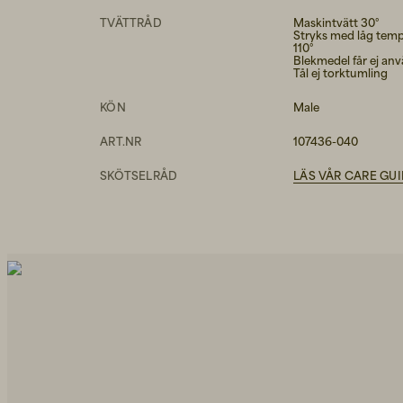
TVÄTTRÅD
Maskintvätt 30°
Stryks med låg temp
110°
Blekmedel får ej an
Tål ej torktumling
KÖN
Male
ART.NR
107436-040
SKÖTSELRÅD
LÄS VÅR CARE GU