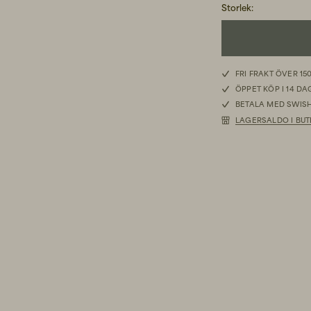
Storlek
:
S
FRI FRAKT ÖVER 15
ÖPPET KÖP I 14 D
M
BETALA MED SWISH
LAGERSALDO I BUT
L
XL