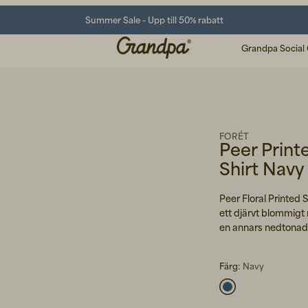
Summer Sale - Upp till 50% rabatt
Grandpa Social
FORÉT
Peer Printe
Shirt Navy
Peer Floral Printed 
ett djärvt blommigt m
en annars nedtonad
Färg:
Navy