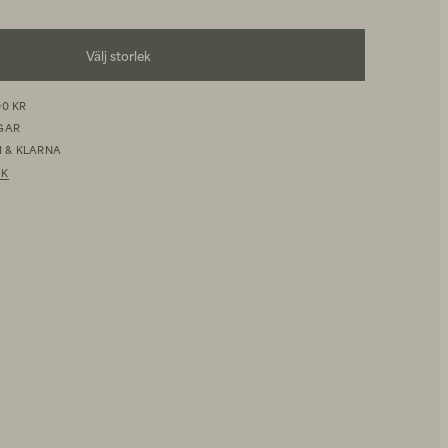
Välj storlek
00 KR
AGAR
 & KLARNA
IK