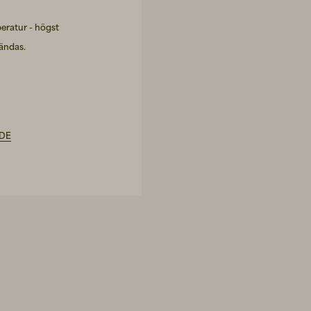
eratur - högst
vändas.
IDE