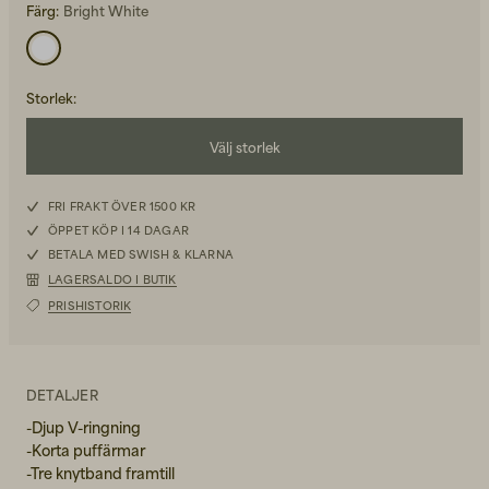
Färg:
Bright White
Storlek
:
Välj storlek
Back to Work för honom
Kepsar & Mössor
36
FRI FRAKT ÖVER 1500 KR
ÖPPET KÖP I 14 DAGAR
Back to Work för henne
38
BETALA MED SWISH & KLARNA
LAGERSALDO I BUTIK
40
PRISHISTORIK
Nyheter
42
DETALJER
-Djup V-ringning
-Korta puffärmar
-Tre knytband framtill