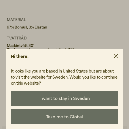
MATERIAL
97% Bomull, 3% Elastan
TVÄTTRÅD
Maskintvätt 30°
Stryks med låg temperatur - högst 110°
Blekmedel får ej användas.
Hi there!
Tål ej torktumling
KÖN
It looks like you are based in United States but are about
Female
to visit the website for Sweden. Would you like to continue
on this website?
ART.NR
104061-010
I want to stay in Sweden
SKÖTSELRÅD
LÄS VÅR CARE GUIDE
Take me to Global