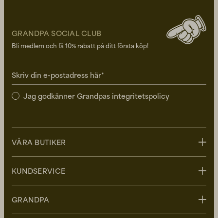
GRANDPA SOCIAL CLUB
Bli medlem och få 10% rabatt på ditt första köp!
Skriv din e-postadress här*
Jag godkänner Grandpas
integritetspolicy
VÅRA BUTIKER
Stockholm
KUNDSERVICE
Uppsala
Göteborg
Kontakta oss
GRANDPA
Malmö
FAQ - Vanliga frågor
Leverans