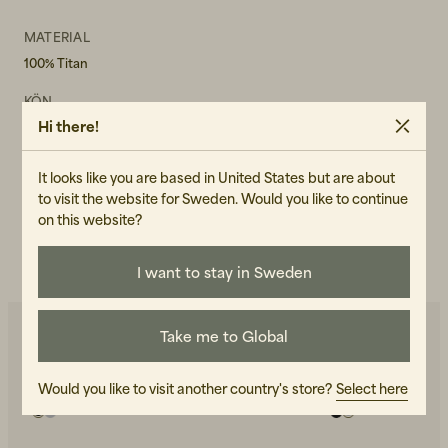
MATERIAL
100% Titan
KÖN
Hi there!
Unisex
ART.NR
It looks like you are based in United States but are about
101208-110
to visit the website for Sweden. Would you like to continue
on this website?
SKÖTSELRÅD
LÄS VÅR CARE GUIDE
I want to stay in Sweden
Take me to Global
Du kanske också gillar
Would you like to visit another country's store?
Select here