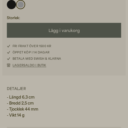
Storlek
:
Lägg i varukorg
Back to Work för honom
FRI FRAKT ÖVER 1500 KR
Kepsar & Mössor
ÖPPET KÖP I 14 DAGAR
BETALA MED SWISH & KLARNA
Back to Work för henne
LAGERSALDO I BUTIK
Nyheter
DETALJER
- Längd 6,3 cm
- Bredd 2,5 cm
- Tjocklek 44 mm
- Vikt 14 g