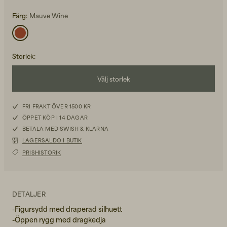
Färg:
Mauve Wine
Storlek
:
Back to Work för honom
Välj storlek
Kepsar & Mössor
34
FRI FRAKT ÖVER 1500 KR
Back to Work för henne
ÖPPET KÖP I 14 DAGAR
36
BETALA MED SWISH & KLARNA
LAGERSALDO I BUTIK
38
PRISHISTORIK
Nyheter
40
DETALJER
-Figursydd med draperad silhuett
-Öppen rygg med dragkedja