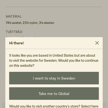
MATERIAL
74% acetat, 23% nylon, 3% elastan
TVÄTTRÅD
Blekmedel får ej användas.
Tål ej torktumling
Hi there!
Maskintvätt 30° skontvätt
KÖN
It looks like you are based in United States but are about
Female
to visit the website for Sweden. Would you like to continue
on this website?
ART.NR
105586-120
I want to stay in Sweden
SKÖTSELRÅD
LÄS VÅR CARE GUIDE
Take me to Global
Would you like to visit another country's store?
Select here