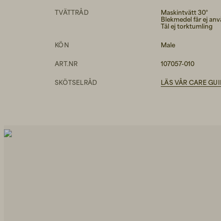
TVÄTTRÅD
Maskintvätt 30°
Blekmedel får ej an
Tål ej torktumling
KÖN
Male
ART.NR
107057-010
SKÖTSELRÅD
LÄS VÅR CARE GU