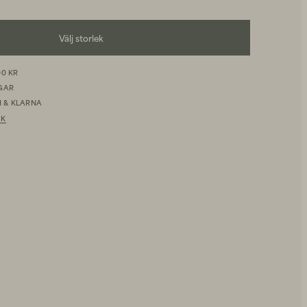
Välj storlek
00 KR
AGAR
 & KLARNA
IK