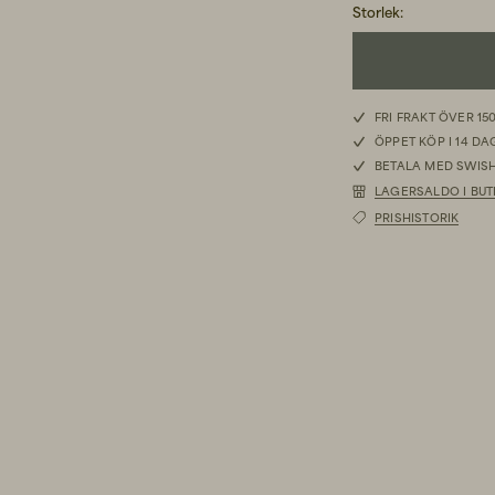
Storlek
:
S
FRI FRAKT ÖVER 15
ÖPPET KÖP I 14 D
M
BETALA MED SWISH
LAGERSALDO I BUT
L
PRISHISTORIK
XL