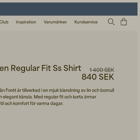
 Club
Inspiration
Varumärken
Kundservice
en Regular Fit Ss Shirt
1 400 SEK
840 SEK
ån Forét är tillverkad i en mjuk blandning av lin och bomull
h elegant känsla. Med regular fit och korta ärmar
til och komfort för varma dagar.