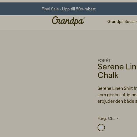
Final Sale - Upp till 50% rabatt
Grandpa Social
FORÉT
Serene Lin
Chalk
Serene Linen Shirt fr
som ger en luftig oc
erbjuder den både s
Färg:
Chalk