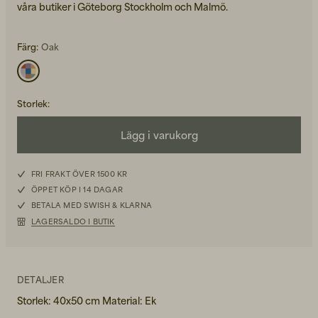
våra butiker i Göteborg Stockholm och Malmö.
Färg:
Oak
Back to Work för honom
Storlek
:
Kepsar & Mössor
Lägg i varukorg
Back to Work för henne
FRI FRAKT ÖVER 1500 KR
ÖPPET KÖP I 14 DAGAR
BETALA MED SWISH & KLARNA
Nyheter
LAGERSALDO I BUTIK
DETALJER
Storlek: 40x50 cm Material: Ek