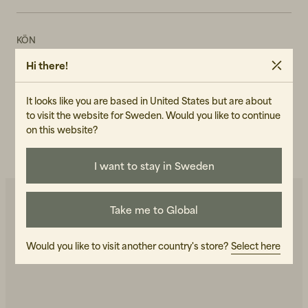
KÖN
Unisex
Hi there!
ART.NR
It looks like you are based in United States but are about
109821-990
to visit the website for Sweden. Would you like to continue
SKÖTSELRÅD
on this website?
LÄS VÅR CARE GUIDE
I want to stay in Sweden
Take me to Global
Du kanske också gillar
Would you like to visit another country's store?
Select here