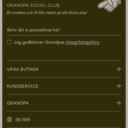
GRANDPA SOCIAL CLUB
Bli medlem och få 10% rabatt på ditt första köp!
Skriv din e-postadress här*
Jag godkänner Grandpas
integritetspolicy
VÅRA BUTIKER
Stockholm
KUNDSERVICE
Uppsala
Göteborg
Kontakta oss
GRANDPA
Malmö
FAQ - Vanliga frågor
Leverans
Om Grandpa
SE/SEK
Retur
Grandpa Social Club