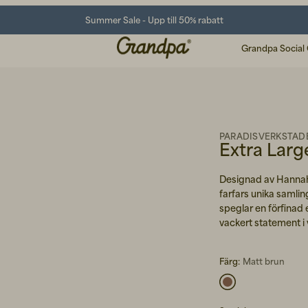
Summer Sale - Upp till 50% rabatt
Grandpa Social
PARADISVERKSTAD
Extra Lar
Designad av Hannah 
farfars unika samlin
speglar en förfinad 
vackert statement i 
Färg:
Matt brun