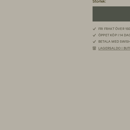
Storlek
:
FRI FRAKT ÖVER 15
ÖPPET KÖP I 14 D
BETALA MED SWISH
LAGERSALDO I BUT