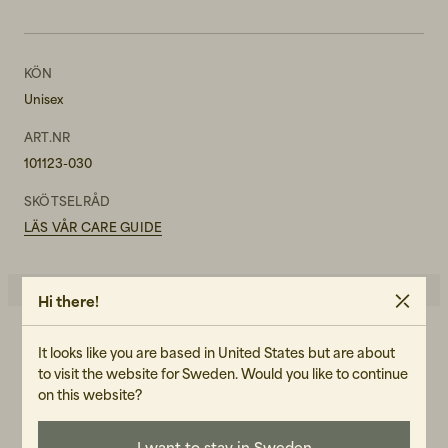
KÖN
Unisex
ART.NR
101123-030
SKÖTSELRÅD
LÄS VÅR CARE GUIDE
Hi there!
4.0
It looks like you are based in United States but are about
5
☆
4
☆
to visit the website for Sweden. Would you like to continue
3
☆
on this website?
2
☆
1
☆
1 betyg
I want to stay in Sweden