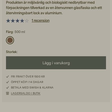
Produkten är miljövänlig och biologiskt nedbrytbar med
förpackningen tillverkad av en återvunnen glasflaska och ett
återvinningsbart lock av aluminium.
1 recension
Färg:
500 ml
Back to Work för honom
Kepsar & Mössor
Storlek
:
Back to Work för henne
Lägg i varukorg
Nyheter
FRI FRAKT ÖVER 1500 KR
ÖPPET KÖP I 14 DAGAR
BETALA MED SWISH & KLARNA
LAGERSALDO I BUTIK