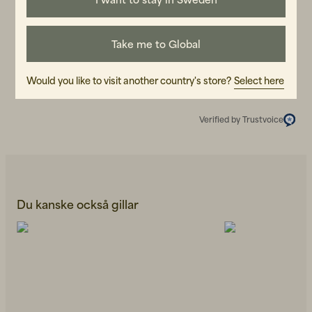
Recensioner (1)
Take me to Global
Alexander Z
AZ
Would you like to visit another country's store?
Select here
2 år sedan
Verified by Trustvoice
Du kanske också gillar