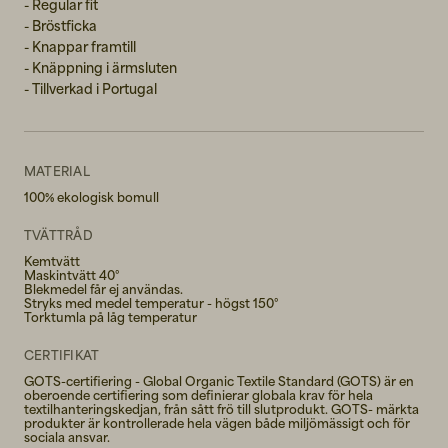
- Regular fit
- Bröstficka
- Knappar framtill
- Knäppning i ärmsluten
- Tillverkad i Portugal
MATERIAL
100% ekologisk bomull
TVÄTTRÅD
Kemtvätt
Maskintvätt 40°
Blekmedel får ej användas.
Stryks med medel temperatur - högst 150°
Torktumla på låg temperatur
CERTIFIKAT
GOTS-certifiering - Global Organic Textile Standard (GOTS) är en
oberoende certifiering som definierar globala krav för hela
textilhanteringskedjan, från sått frö till slutprodukt. GOTS- märkta
produkter är kontrollerade hela vägen både miljömässigt och för
sociala ansvar.