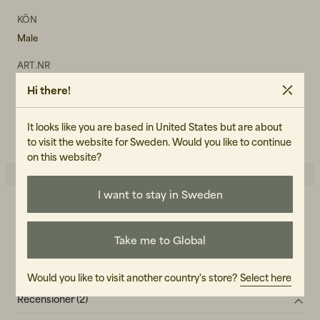
KÖN
Male
ART.NR
102363-060
Hi there!
SKÖTSELRÅD
It looks like you are based in United States but are about
LÄS VÅR CARE GUIDE
to visit the website for Sweden. Would you like to continue
on this website?
I want to stay in Sweden
4.5
5
☆
4
☆
3
☆
Take me to Global
2
☆
1
☆
2 betyg
Would you like to visit another country's store?
Select here
Recensioner (2)