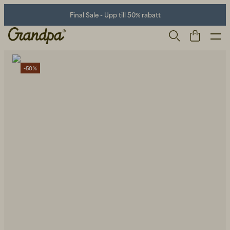
Final Sale - Upp till 50% rabatt
-50%
Herr
Life Store
Skor