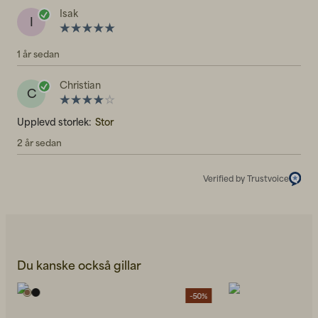
Isak
I
1 år sedan
Christian
C
Upplevd storlek:
Stor
2 år sedan
Verified by Trustvoice
Du kanske också gillar
-50%