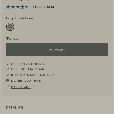
2 recensioner
Färg:
Forest Green
Back to Work för honom
Storlek
:
Kepsar & Mössor
Välj storlek
Back to Work för henne
S
FRI FRAKT ÖVER 1500 KR
ÖPPET KÖP I 14 DAGAR
M
BETALA MED SWISH & KLARNA
Nyheter
LAGERSALDO I BUTIK
L
PRISHISTORIK
XL
DETALJER