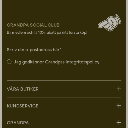
GRANDPA SOCIAL CLUB
Bli medlem och få 10% rabatt på ditt första köp!
Skriv din e-postadress här*
Jag godkänner Grandpas
integritetspolicy
VÅRA BUTIKER
Stockholm
KUNDSERVICE
Uppsala
Göteborg
Kontakta oss
GRANDPA
Malmö
FAQ - Vanliga frågor