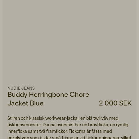
NUDIE JEANS
Buddy Herringbone Chore
Jacket Blue
2 000 SEK
Stilren och klassisk workwear-jacka i en blå twillväv med
fiskbensmönster. Denna overshirt har en bröstficka, en rymlig
innerficka samt två framfickor. Fickorna är fästa med
enkelstygn som bildar små trianglar vid ficköppningarna, vilket