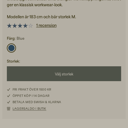
ger en klassisk workwear-look.
Modellen är 183 cm och bär storlek M.
1 recension
Färg:
Blue
Back to Work för honom
Kepsar & Mössor
Storlek
:
Back to Work för henne
Välj storlek
S
Nyheter
FRI FRAKT ÖVER 1500 KR
ÖPPET KÖP I 14 DAGAR
M
BETALA MED SWISH & KLARNA
LAGERSALDO I BUTIK
L
XL