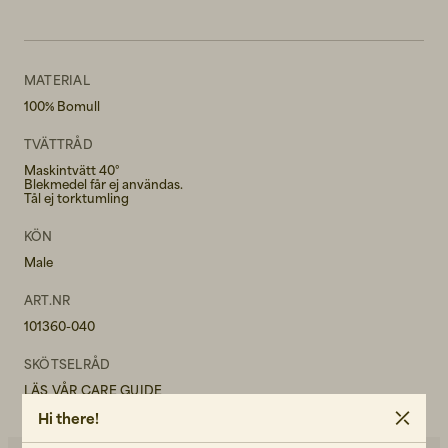
MATERIAL
100% Bomull
TVÄTTRÅD
Maskintvätt 40°
Blekmedel får ej användas.
Tål ej torktumling
KÖN
Male
ART.NR
101360-040
SKÖTSELRÅD
LÄS VÅR CARE GUIDE
Hi there!