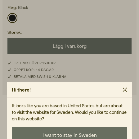
Färg:
Black
Storlek
:
Back to Work för honom
Lägg i varukorg
Kepsar & Mössor
FRI FRAKT ÖVER 1500 KR
Back to Work för henne
ÖPPET KÖP I 14 DAGAR
BETALA MED SWISH & KLARNA
LAGERSALDO I BUTIK
Hi there!
Nyheter
It looks like you are based in United States but are about
DETALJER
to visit the website for Sweden. Would you like to continue
-Micro: 12 cm bred och 8,5 cm hög
on this website?
-Helfodrad insida för enkel rengöring
-Kraftig YKK-dragkedja
I want to stay in Sweden
-Paracord krokögla och dragkedja