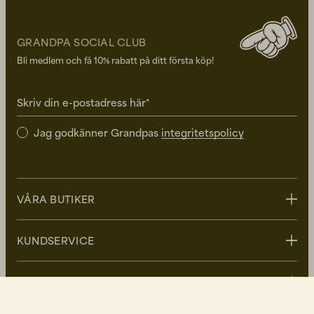
GRANDPA SOCIAL CLUB
Bli medlem och få 10% rabatt på ditt första köp!
Skriv din e-postadress här*
Jag godkänner Grandpas
integritetspolicy
VÅRA BUTIKER
Stockholm
KUNDSERVICE
Uppsala
Göteborg
Kontakta oss
GRANDPA
Malmö
FAQ - Vanliga frågor
Leverans
Om Grandpa