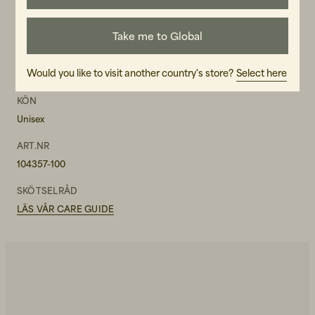
Take me to Global
MATERIAL
Would you like to visit another country's store?
Select here
100% Återvunnen Nylon
KÖN
Unisex
ART.NR
104357-100
SKÖTSELRÅD
LÄS VÅR CARE GUIDE